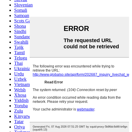
Slovenian
Somali
Samoan
Scots Gaelic
Shona
Sindhi
Sundanese
Swahili
Tajik
Tamil
Telugu
Thai
Ukrainian
Urdu
Uzbek
Vietnamese
Welsh
Xhosa
Yiddish
Yoruba
Zulu
Kinyarwanda
Tatar
Oriya