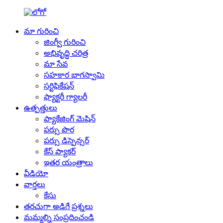
మా గురించి
జింగ్వీ గురించి
అభివృద్ధి చరిత్ర
మా సేవ
సహకార భాగస్వామి
సర్టిఫికేషన్
ఫ్యాక్టరీ గ్యాలరీ
ఉత్పత్తులు
ప్యాకేజింగ్ మెషిన్
పర్సు పొర
పర్సు డిస్పెన్సర్
కేస్ ప్యాకర్
ఇతర యంత్రాలు
వీడియో
వార్తలు
కేసు
తరచుగా అడిగే ప్రశ్నలు
మమ్మల్ని సంప్రదించండి