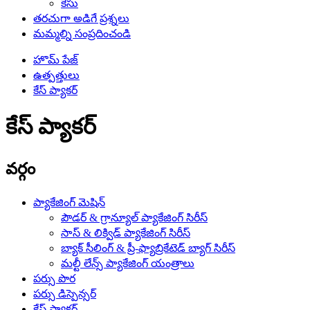
కేసు
తరచుగా అడిగే ప్రశ్నలు
మమ్మల్ని సంప్రదించండి
హొమ్ పేజ్
ఉత్పత్తులు
కేస్ ప్యాకర్
కేస్ ప్యాకర్
వర్గం
ప్యాకేజింగ్ మెషిన్
పౌడర్ & గ్రాన్యూల్ ప్యాకేజింగ్ సిరీస్
సాస్ & లిక్విడ్ ప్యాకేజింగ్ సిరీస్
బ్యాక్ సీలింగ్ & ప్రీ-ఫ్యాబ్రికేటెడ్ బ్యాగ్ సిరీస్
మల్టీ లేన్స్ ప్యాకేజింగ్ యంత్రాలు
పర్సు పొర
పర్సు డిస్పెన్సర్
కేస్ ప్యాకర్