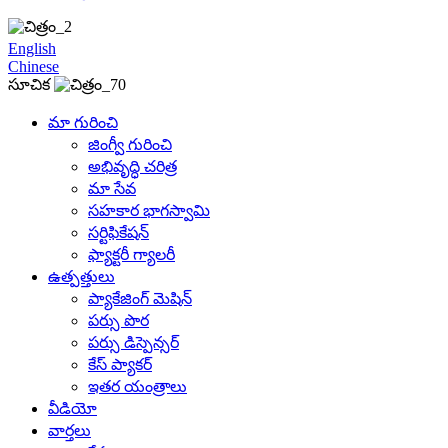
English
Chinese
సూచిక
మా గురించి
జింగ్వీ గురించి
అభివృద్ధి చరిత్ర
మా సేవ
సహకార భాగస్వామి
సర్టిఫికేషన్
ఫ్యాక్టరీ గ్యాలరీ
ఉత్పత్తులు
ప్యాకేజింగ్ మెషిన్
పర్సు పొర
పర్సు డిస్పెన్సర్
కేస్ ప్యాకర్
ఇతర యంత్రాలు
వీడియో
వార్తలు