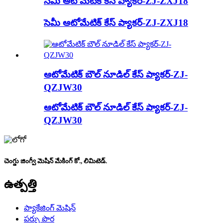
సెమీ ఆటోమేటిక్ కేస్ ప్యాకర్-ZJ-ZXJ18
సెమీ ఆటోమేటిక్ కేస్ ప్యాకర్-ZJ-ZXJ18
ఆటోమేటిక్ బౌల్ నూడిల్ కేస్ ప్యాకర్-ZJ-
QZJW30
ఆటోమేటిక్ బౌల్ నూడిల్ కేస్ ప్యాకర్-ZJ-
QZJW30
చెంగ్డు జింగ్వీ మెషిన్ మేకింగ్ కో., లిమిటెడ్.
ఉత్పత్తి
ప్యాకేజింగ్ మెషిన్
పర్సు పొర