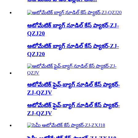
ఆటోమేటిక్ బ్యాగ్ నూడిల్ కేస్ ప్యాకర్-ZJ-
QZJ20
ఆటోమేటిక్ బ్యాగ్ నూడిల్ కేస్ ప్యాకర్-ZJ-
QZJ20
ఆటోమేటిక్ ఫైవ్-బ్యాగ్ నూడిల్ కేస్ ప్యాకర్-
ZJ-QZJV
ఆటోమేటిక్ ఫైవ్-బ్యాగ్ నూడిల్ కేస్ ప్యాకర్-
ZJ-QZJV