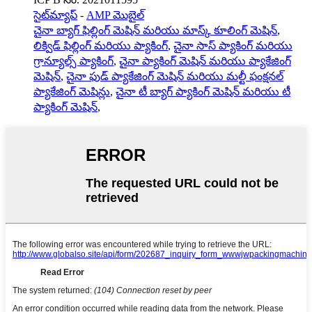
సైట్‌మ్యాప్
-
AMP మొబైల్
చైనా బ్యాగ్ ఫిల్లింగ్ మెషిన్ మరియు మాస్క్ కూలింగ్ మెషిన్
,
లిక్విడ్ ఫిల్లింగ్ మరియు ప్యాకింగ్
,
చైనా సాస్ ప్యాకింగ్ మరియు
గ్రాన్యూల్స్ ప్యాకింగ్
,
చైనా ప్యాకింగ్ మెషిన్ మరియు ప్యాకేజింగ్
మెషిన్
,
చైనా ఫుడ్ ప్యాకేజింగ్ మెషిన్ మరియు మల్టీ ఫంక్షనల్
ప్యాకేజింగ్ మెషిన్లు
,
చైనా టీ బ్యాగ్ ప్యాకింగ్ మెషిన్ మరియు టీ
ప్యాకింగ్ మెషిన్
,