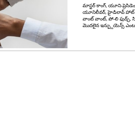
మాస్టర్ కాంగ్, యూని-ప్రెసిడెంట
యూనిలీవర్, హైడిలావ్ హాట్ పా
వాంట్ వాంట్, పో-లి ఫుడ్స్, 
మొదలైన ఇన్ఫ్లుయెన్స్ ఎంటర్