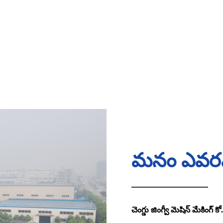
మనం ఎవర
చెంగ్డు జింగ్వీ మెషిన్ మేకింగ్ కో