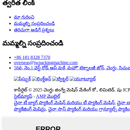
త్వరిత లింక్
మా గురించి
మమ్మల్ని సంప్రదించండి
తరచుగా అడిగే ప్రశ్నలు
మమ్మల్ని సంప్రదించండి
+86 181 8328 7370
overseas@jwpackingmachine.com
58వ, నెం.1 వెస్ట్ రోడ్ ఆఫ్ వుకే, వుహౌ టెక్నాలజీ జోన్, చెంగ్డు, సిచు
కాపీరైట్ © 2025 చెంగ్డు జింగ్వే మెషిన్ మేకింగ్ కో., లిమిటెడ్. షు
సైట్‌మ్యాప్
-
AMP మొబైల్
చైనా టీ బ్యాగ్ ప్యాకింగ్ మెషిన్ మరియు టీ ప్యాకింగ్ మెషిన్
,
చైనా బ్
ప్యాకేజింగ్ మెషిన్లు
,
చైనా సాస్ ప్యాకింగ్ మరియు గ్రాన్యూల్స్ ప్యాకిం