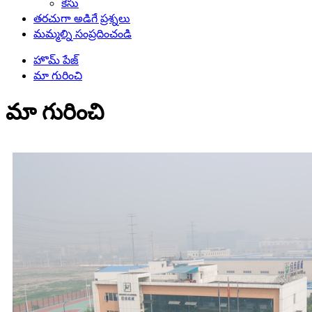
కేసు
తరచుగా అడిగే ప్రశ్నలు
మమ్మల్ని సంప్రదించండి
హొమ్ పేజ్
మా గురించి
మా గురించి