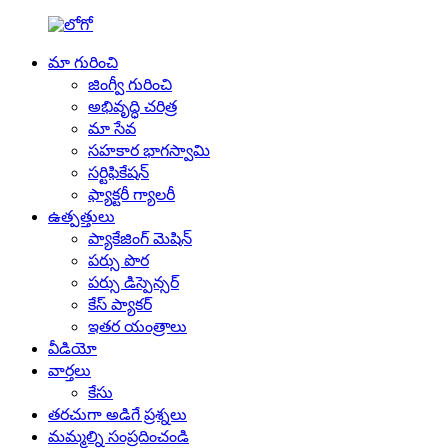
మా గురించి
జింగ్వీ గురించి
అభివృద్ధి చరిత్ర
మా సేవ
సహకార భాగస్వామి
సర్టిఫికేషన్
ఫ్యాక్టరీ గ్యాలరీ
ఉత్పత్తులు
ప్యాకేజింగ్ మెషిన్
పర్సు పొర
పర్సు డిస్పెన్సర్
కేస్ ప్యాకర్
ఇతర యంత్రాలు
వీడియో
వార్తలు
కేసు
తరచుగా అడిగే ప్రశ్నలు
మమ్మల్ని సంప్రదించండి