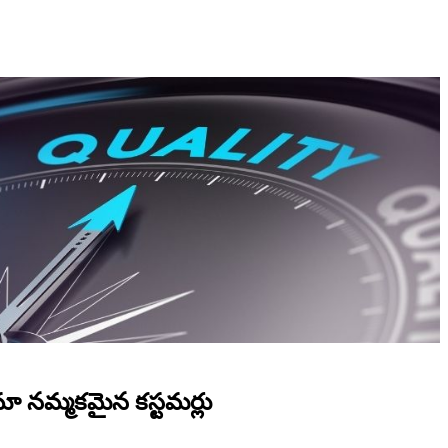
 మా నమ్మకమైన కస్టమర్లు