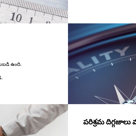
టుబడి ఉంది.
ి.
పరిశ్రమ దిగ్గజాలు