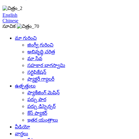
English
Chinese
సూచిక
మా గురించి
జింగ్వీ గురించి
అభివృద్ధి చరిత్ర
మా సేవ
సహకార భాగస్వామి
సర్టిఫికేషన్
ఫ్యాక్టరీ గ్యాలరీ
ఉత్పత్తులు
ప్యాకేజింగ్ మెషిన్
పర్సు పొర
పర్సు డిస్పెన్సర్
కేస్ ప్యాకర్
ఇతర యంత్రాలు
వీడియో
వార్తలు