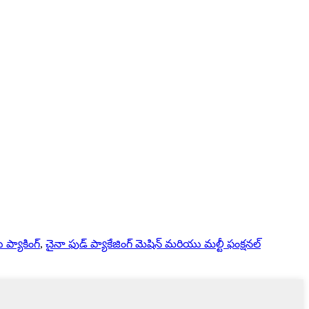
ు ప్యాకింగ్
,
చైనా ఫుడ్ ప్యాకేజింగ్ మెషిన్ మరియు మల్టీ ఫంక్షనల్