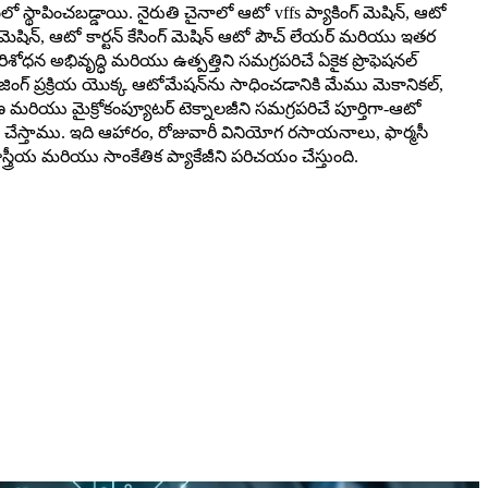
6లో స్థాపించబడ్డాయి. నైరుతి చైనాలో ఆటో vffs ప్యాకింగ్ మెషిన్, ఆటో
గ్ మెషిన్, ఆటో కార్టన్ కేసింగ్ మెషిన్ ఆటో పౌచ్ లేయర్ మరియు ఇతర
 పరిశోధన అభివృద్ధి మరియు ఉత్పత్తిని సమగ్రపరిచే ఏకైక ప్రొఫెషనల్
ేజింగ్ ప్రక్రియ యొక్క ఆటోమేషన్‌ను సాధించడానికి మేము మెకానికల్,
్రణ మరియు మైక్రోకంప్యూటర్ టెక్నాలజీని సమగ్రపరిచే పూర్తిగా-ఆటో
ద్ధి చేస్తాము. ఇది ఆహారం, రోజువారీ వినియోగ రసాయనాలు, ఫార్మసీ
త్రీయ మరియు సాంకేతిక ప్యాకేజీని పరిచయం చేస్తుంది.