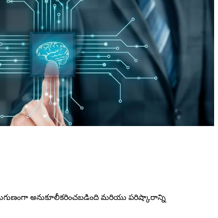
నుగుణంగా అనుకూలీకరించబడింది మరియు పరిష్కారాన్ని