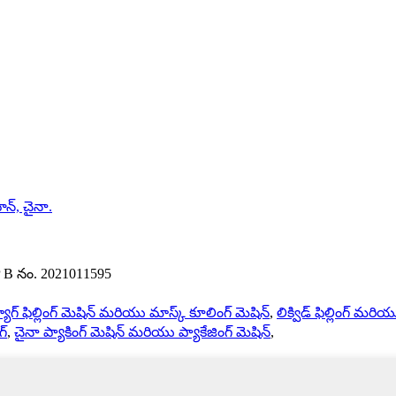
వాన్, చైనా.
 ICP B నం. 2021011595
యాగ్ ఫిల్లింగ్ మెషిన్ మరియు మాస్క్ కూలింగ్ మెషిన్
,
లిక్విడ్ ఫిల్లింగ్ మరియ
గ్
,
చైనా ప్యాకింగ్ మెషిన్ మరియు ప్యాకేజింగ్ మెషిన్
,