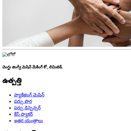
చెంగ్డు జింగ్వీ మెషిన్ మేకింగ్ కో., లిమిటెడ్.
ఉత్పత్తి
ప్యాకేజింగ్ మెషిన్
పర్సు పొర
పర్సు డిస్పెన్సర్
కేస్ ప్యాకర్
ఇతర యంత్రాలు