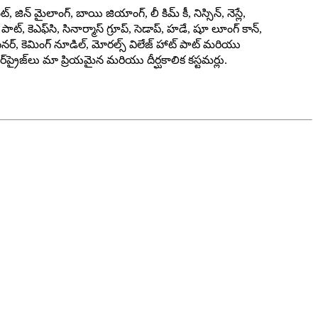
్, జిన్ మైలాంగ్, బాయి జియాంగ్, లీ కిమ్ కీ, నిస్సిన్, నెస్లే,
ట్, కెఎఫ్‌సి, సినార్మాస్ గ్రూప్, సెడాప్, హడే, షూ లూంగ్ కాన్,
సినర్, కెమింగ్ నూడిల్, మోరల్స్ విలేజ్ హాట్ పాట్ మరియు
‌ప్రైజ్‌లు మా ప్రియమైన మరియు దీర్ఘకాలిక కస్టమర్లు.