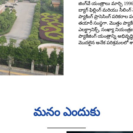
జింగ్‌వే యంత్రాలు మార్చి 199
బ్యాగ్ ఫిల్లింగ్ మరియు సీలిం
ప్యాకింగ్ ప్రాసెసింగ్ పరికరాల
తయారీ సంస్థగా. మొత్తం ప్యాక
ఎలక్ట్రానిక్స్, సంఖ్యా నియంత
ప్యాకేజింగ్ యంత్రాన్ని అభివృ
మొదలైన అనేక పరిశ్రమలలో శాస్
మనం ఎందుకు