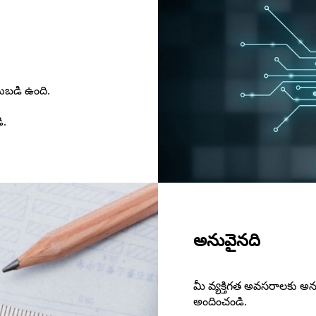
టుబడి ఉంది.
ి.
అనువైనది
మీ వ్యక్తిగత అవసరాలకు అ
అందించండి.