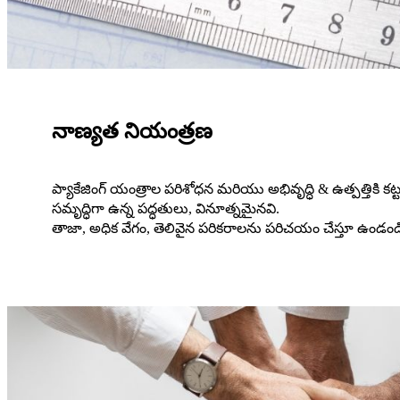
నాణ్యత నియంత్రణ
ప్యాకేజింగ్ యంత్రాల పరిశోధన మరియు అభివృద్ధి & ఉత్పత్తికి కట్
సమృద్ధిగా ఉన్న పద్ధతులు, వినూత్నమైనవి.
తాజా, అధిక వేగం, తెలివైన పరికరాలను పరిచయం చేస్తూ ఉండండ