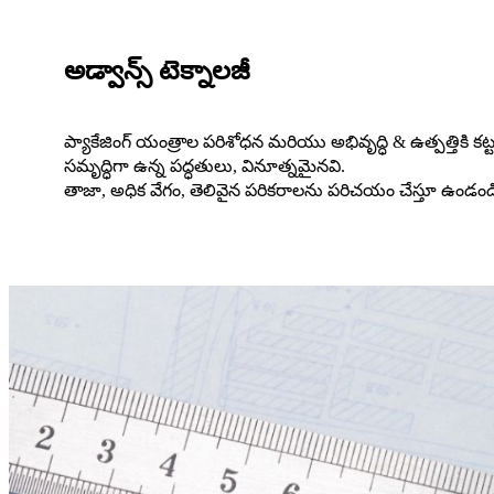
అడ్వాన్స్ టెక్నాలజీ
ప్యాకేజింగ్ యంత్రాల పరిశోధన మరియు అభివృద్ధి & ఉత్పత్తికి కట్
సమృద్ధిగా ఉన్న పద్ధతులు, వినూత్నమైనవి.
తాజా, అధిక వేగం, తెలివైన పరికరాలను పరిచయం చేస్తూ ఉండండ